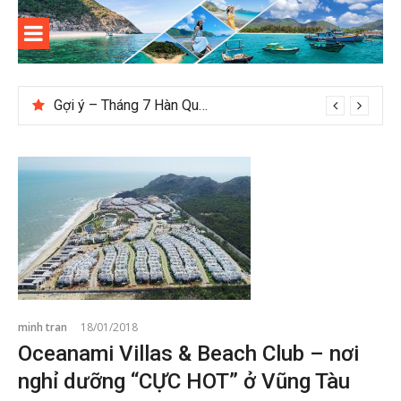
Skip
to
content
Kinh
Thông tin và kinh nghiệm khi du lịch Côn Đảo
nghiệm
Gợi ý – Tháng 7 Hàn Quốc nên đi đâu, mặc gì đẹp?
du lịch
Côn Đảo
minh tran
18/01/2018
Oceanami Villas & Beach Club – nơi
nghỉ dưỡng “CỰC HOT” ở Vũng Tàu