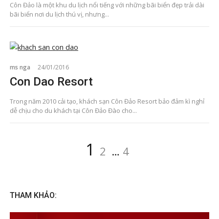
Côn Đảo là một khu du lịch nổi tiếng với những bãi biển đẹp trải dài
bãi biển nơi du lịch thú vị, nhưng...
ms nga
24/01/2016
Con Dao Resort
Trong năm 2010 cải tạo, khách sạn Côn Đảo Resort bảo đảm kì nghỉ
dễ chịu cho du khách tại Côn Đảo Đào cho...
Posts
Page
Page
Page
1
2
…
4
pagination
THAM KHẢO: