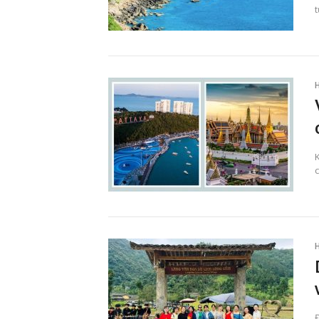
K
c
Đ