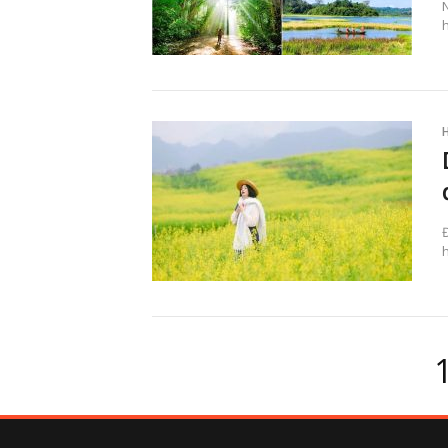
h
Posts
pagination