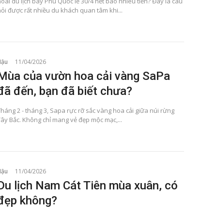
oài du lịch bay Phú Quốc lễ 30/4 hết bao nhiêu tiền? Đây là câu
hỏi được rất nhiều du khách quan tâm khi...
Hậu
11/04/2026
Mùa của vườn hoa cải vàng SaPa
đã đến, bạn đã biết chưa?
háng 2 - tháng 3, Sapa rực rỡ sắc vàng hoa cải giữa núi rừng
Tây Bắc. Không chỉ mang vẻ đẹp mộc mạc,...
Hậu
11/04/2026
Du lịch Nam Cát Tiên mùa xuân, có
đẹp không?