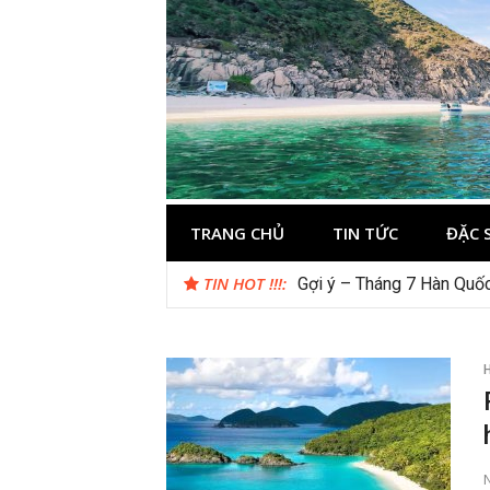
Skip
to
content
Kinh nghiệm 
Thông tin và kinh nghiệm khi du lịch C
TRANG CHỦ
TIN TỨC
ĐẶC 
TIN HOT !!!:
Gợi ý – Tháng 7 Hàn Quốc