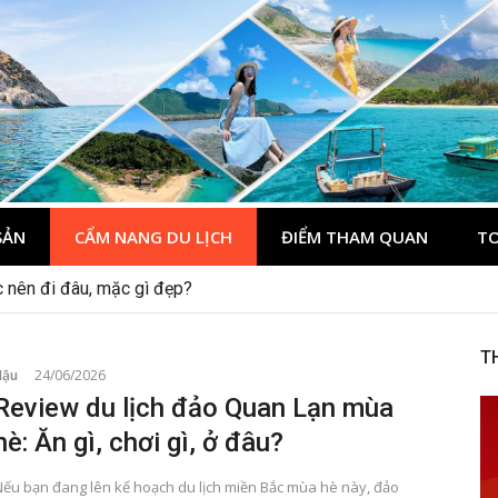
du lịch Côn Đảo
ôn Đảo
SẢN
CẨM NANG DU LỊCH
ĐIỂM THAM QUAN
TO
 nên đi đâu, mặc gì đẹp?
T
Hậu
24/06/2026
Review du lịch đảo Quan Lạn mùa
hè: Ăn gì, chơi gì, ở đâu?
Nếu bạn đang lên kế hoạch du lịch miền Bắc mùa hè này, đảo