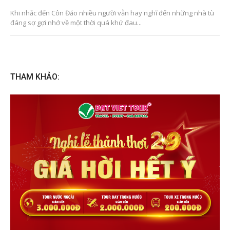
Khi nhắc đến Côn Đảo nhiều người vẫn hay nghĩ đến những nhà tù
đáng sợ gợi nhớ về một thời quá khứ đau...
THAM KHẢO: