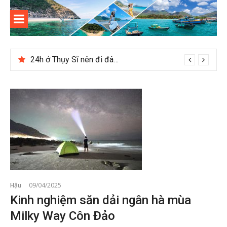
Skip
to
content
Kinh
Thông tin và kinh nghiệm khi du lịch Côn Đảo
nghiệm
24h ở Thụy Sĩ nên đi đâu, chơi gì?
du lịch
Côn Đảo
Hậu
09/04/2025
Kinh nghiệm săn dải ngân hà mùa
Milky Way Côn Đảo