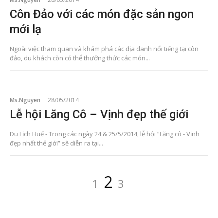
Côn Đảo với các món đặc sản ngon
mới lạ
Ngoài việc tham quan và khám phá các địa danh nổi tiếng tại côn
đảo, du khách còn có thể thưởng thức các món...
Ms.Nguyen
28/05/2014
Lễ hội Lăng Cô – Vịnh đẹp thế giới
Du Lịch Huế - Trong các ngày 24 & 25/5/2014, lễ hội “Lăng cô - Vịnh
đẹp nhất thế giới” sẽ diễn ra tại...
Posts
Page
Page
Page
2
1
3
pagination