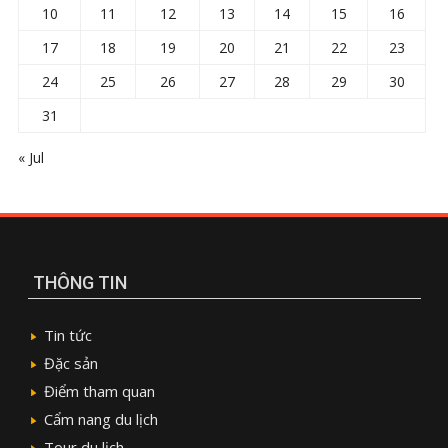
10
11
12
13
14
15
16
17
18
19
20
21
22
23
24
25
26
27
28
29
30
31
« Jul
THÔNG TIN
Tin tức
Đặc sản
Điểm tham quan
Cẩm nang du lịch
Tour du lịch