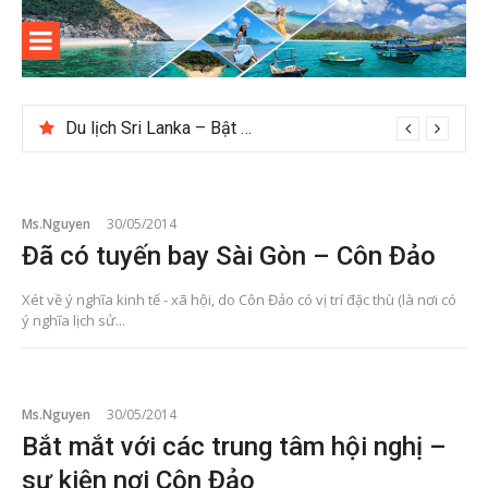
Skip
to
content
Kinh
Thông tin và kinh nghiệm khi du lịch Côn Đảo
nghiệm
Du lịch Sri Lanka – Bật mí nên đi mùa nào đẹp
du lịch
Côn Đảo
Ms.Nguyen
30/05/2014
Đã có tuyến bay Sài Gòn – Côn Đảo
Xét về ý nghĩa kinh tế - xã hội, do Côn Đảo có vị trí đặc thù (là nơi có
ý nghĩa lịch sử...
Ms.Nguyen
30/05/2014
Bắt mắt với các trung tâm hội nghị –
sự kiện nơi Côn Đảo