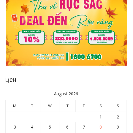
LỊCH
August 2026
M
T
W
T
F
S
S
1
2
3
4
5
6
7
8
9