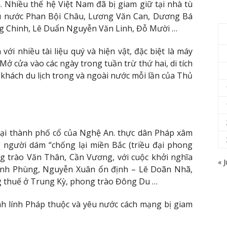
. Nhiều thế hệ Việt Nam đã bị giam giữ tại nhà tù
yêu nước Phan Bội Châu, Lương Văn Can, Dương Bá
g Chinh, Lê Duẩn Nguyễn Văn Linh, Đỗ Mười …
với nhiều tài liệu quý và hiện vật, đặc biệt là máy
 cửa vào các ngày trong tuần trừ thứ hai, di tích
khách du lịch trong và ngoài nước mỗi lần của Thủ
tại thành phố cổ của Nghệ An. thực dân Pháp xâm
g người dám “chống lại miền Bắc (triều đại phong
g trào Văn Thân, Cần Vương, với cuộc khởi nghĩa
« J
nh Phùng, Nguyễn Xuân ổn định – Lê Doãn Nhã,
 thuế ở Trung Kỳ, phong trào Đông Du …
inh lính Pháp thuộc và yêu nước cách mạng bị giam