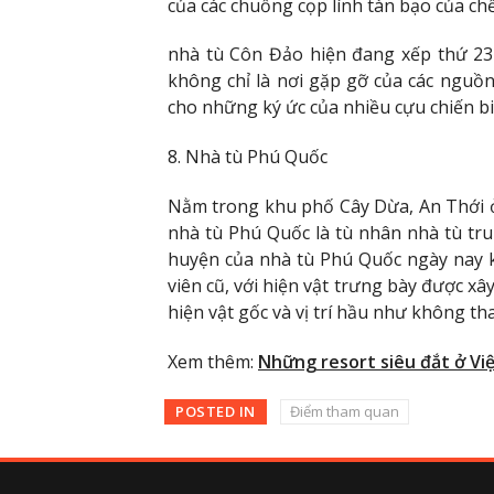
của các chuồng cọp lính tàn bạo của chế
nhà tù Côn Đảo hiện đang xếp thứ 23 t
không chỉ là nơi gặp gỡ của các nguồn
cho những ký ức của nhiều cựu chiến b
8. Nhà tù Phú Quốc
Nằm trong khu phố Cây Dừa, An Thới ở
nhà tù Phú Quốc là tù nhân nhà tù tru
huyện của nhà tù Phú Quốc ngày nay 
viên cũ, với hiện vật trưng bày được xâ
hiện vật gốc và vị trí hầu như không tha
Xem thêm:
Những resort siêu đắt ở Vi
POSTED IN
Điểm tham quan