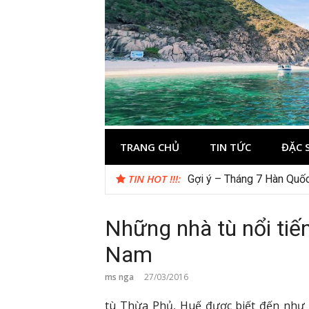
Skip
to
content
Kinh nghiệm 
Thông tin và kinh nghiệm khi du lịch C
TRANG CHỦ
TIN TỨC
ĐẶC 
TIN HOT !!!:
Gợi ý – Tháng 7 Hàn Quốc
Những nhà tù nổi tiến
Nam
ms nga
27/03/2016
tù Thừa Phủ, Huế được biết đến như 