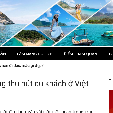
du lịch Côn Đảo
ôn Đảo
SẢN
CẨM NANG DU LỊCH
ĐIỂM THAM QUAN
TO
 nên đi đâu, mặc gì đẹp?
g thu hút du khách ở Việt
T
một địa danh gắn với một mốc quan trọng trong