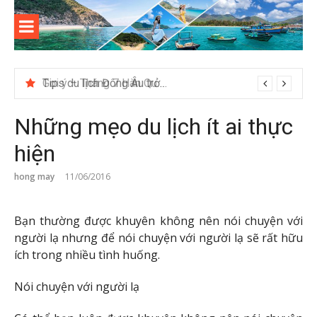
Skip
to
content
Kinh
Thông tin và kinh nghiệm khi du lịch Côn Đảo
nghiệm
Tips du lịch Đông Âu trở nên trọn vẹn hơn
du lịch
Những mẹo du lịch ít ai thực
Côn Đảo
hiện
hong may
11/06/2016
Bạn thường được khuyên không nên nói chuyện với
người lạ nhưng để nói chuyện với người lạ sẽ rất hữu
ích trong nhiều tình huống.
Nói chuyện với người lạ