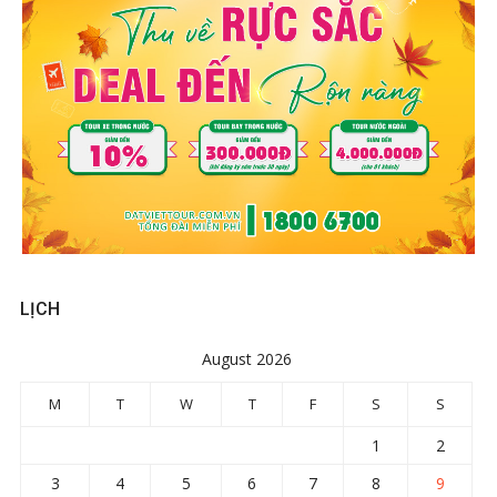
LỊCH
August 2026
M
T
W
T
F
S
S
1
2
3
4
5
6
7
8
9