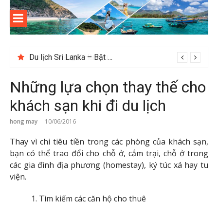
Skip
to
content
Kinh
Thông tin và kinh nghiệm khi du lịch Côn Đảo
nghiệm
Du lịch Sri Lanka – Bật mí nên đi mùa nào đẹp
Gợi ý – Tháng 7 Hàn Quốc nên đi đâu, mặc gì đẹp?
du lịch
Những lựa chọn thay thế cho
Côn Đảo
khách sạn khi đi du lịch
hong may
10/06/2016
Thay vì chi tiêu tiền trong các phòng của khách sạn,
bạn có thể trao đổi cho chỗ ở, cắm trại, chỗ ở trong
các gia đình địa phương (homestay), ký túc xá hay tu
viện.
Tìm kiếm các căn hộ cho thuê