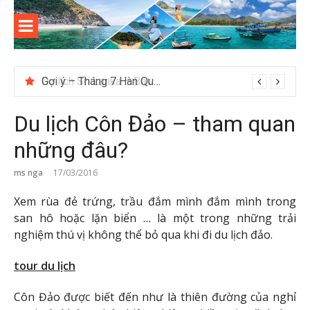
Skip
to
content
Kinh
Thông tin và kinh nghiệm khi du lịch Côn Đảo
nghiệm
Gợi ý – Tháng 7 Hàn Quốc nên đi đâu, mặc gì đẹp?
du lịch
Du lịch Côn Đảo – tham quan
Côn Đảo
những đâu?
ms nga
17/03/2016
Xem rùa đẻ trứng, trầu đắm mình đắm mình trong
san hô hoặc lặn biển … là một trong những trải
nghiệm thú vị không thể bỏ qua khi đi du lịch đảo.
tour du lịch
Côn Đảo được biết đến như là thiên đường của nghỉ