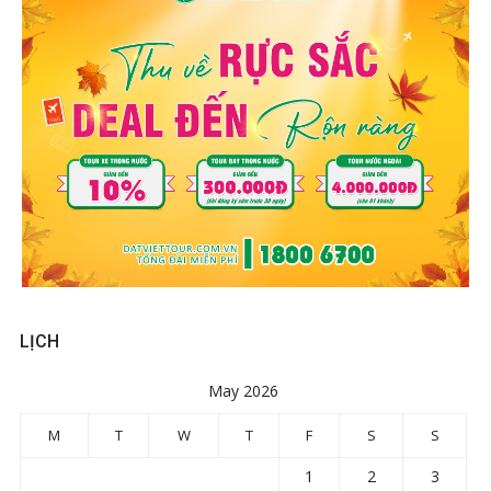
LỊCH
May 2026
M
T
W
T
F
S
S
1
2
3