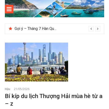
Skip
to
content
Kinh
Thông tin và kinh nghiệm khi du lịch Côn Đảo
nghiệm
Gợi ý – Tháng 7 Hàn Quốc nên đi đâu, mặc gì đẹp?
du lịch
Côn Đảo
Hậu
21/05/2026
Bí kíp du lịch Thượng Hải mùa hè từ a
– z