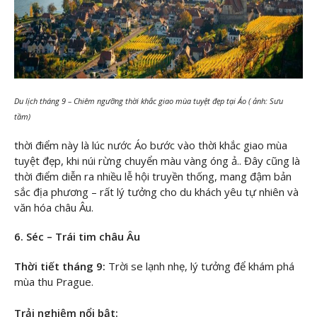
Du lịch tháng 9 – Chiêm ngưỡng thời khắc giao mùa tuyệt đẹp tại Áo ( ảnh: Sưu
tầm)
thời điểm này là lúc nước Áo bước vào thời khắc giao mùa
tuyệt đẹp, khi núi rừng chuyển màu vàng óng ả.. Đây cũng là
thời điểm diễn ra nhiều lễ hội truyền thống, mang đậm bản
sắc địa phương – rất lý tưởng cho du khách yêu tự nhiên và
văn hóa châu Âu.
6. Séc – Trái tim châu Âu
Thời tiết tháng 9:
Trời se lạnh nhẹ, lý tưởng để khám phá
mùa thu Prague.
Trải nghiệm nổi bật: