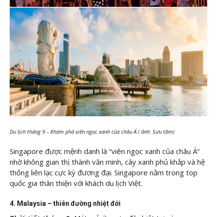
Du lịch tháng 9 – Khám phá viên ngọc xanh của châu Á ( ảnh: Sưu tầm)
Singapore được mệnh danh là “viên ngọc xanh của châu Á”
nhờ không gian thị thành văn minh, cây xanh phủ khắp và hệ
thống liên lạc cực kỳ đương đại. Singapore nằm trong top
quốc gia thân thiện với khách du lịch Việt.
4. Malaysia – thiên đường nhiệt đới