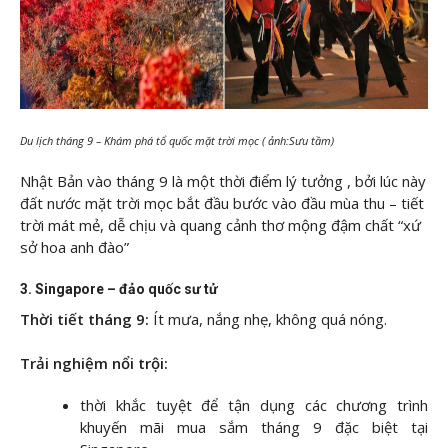
Du lịch tháng 9 – Khám phá tổ quốc mặt trời mọc ( ảnh:Sưu tầm)
Nhật Bản vào tháng 9 là một thời điểm lý tưởng , bởi lúc này
đất nước mặt trời mọc bắt đầu bước vào đầu mùa thu – tiết
trời mát mẻ, dễ chịu và quang cảnh thơ mộng đậm chất “xứ
sở hoa anh đào”
3. Singapore – đảo quốc sư tử
Thời tiết tháng 9:
Ít mưa, nắng nhẹ, không quá nóng.
Trải nghiệm nổi trội:
thời khắc tuyệt để tận dụng các chương trình
khuyến mãi mua sắm tháng 9 đặc biệt tại