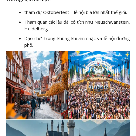
tham dự Oktoberfest – lễ hội bia lớn nhất thế giới.
Tham quan các lâu đài cổ tích như Neuschwanstein,
Heidelberg.
Dạo chơi trong không khí âm nhạc và lễ hội đường
phố.