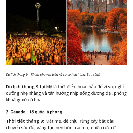
Du lịch tháng 9 – Khám phá vẹn tròn xứ sở cờ hoa ( ảnh: Sưu tầm)
Du lịch tháng 9
tại Mỹ là thời điểm hoàn hảo để vi vu, nghỉ
dưỡng nhẹ nhàng và tận hưởng nhịp sống đương đại, phóng
khoáng xứ cờ hoa.
2. Canada – tổ quốc lá phong
Thời tiết tháng 9:
Mát mẻ, dễ chịu, rừng cây bắt đầu
chuyển sắc đỏ, vàng tạo nên bức tranh tự nhiên rực rỡ.