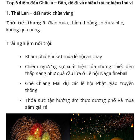
Top 6 điểm đến Châu á – Gần, dễ đi và nhiều trải nghiệm thú vị
1. Thái Lan – đất nước chùa vàng
Thời tiết tháng 9:
Giao mùa, thỉnh thoảng có mưa nhẹ,
không quá nóng.
Trải nghiệm nổi trội:
Khám phá Phuket mùa lễ hội ăn chay
Chiêm ngưỡng sự xuất hiện của những chiếc đèn
thấp sáng như quả cầu lửa ở Lễ hội Naga fireball
Ghé Chiang Mai dự các lễ hội Phật giáo truyền
thống
Thỏa sức tận hưởng ẩm thực đường phố và mua
sắm giá rẻ