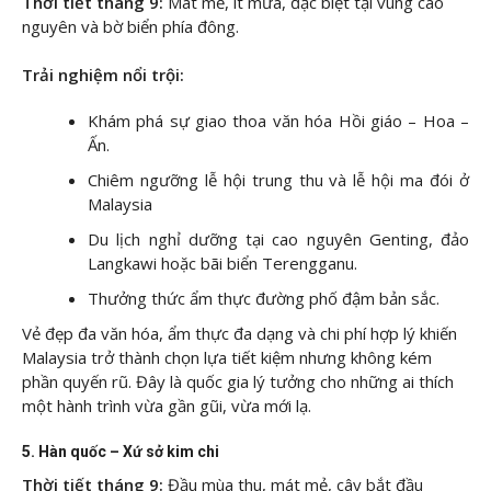
Thời tiết tháng 9:
Mát mẻ, ít mưa, đặc biệt tại vùng cao
nguyên và bờ biển phía đông.
Trải nghiệm nổi trội:
Khám phá sự giao thoa văn hóa Hồi giáo – Hoa –
Ấn.
Chiêm ngưỡng lễ hội trung thu và lễ hội ma đói ở
Malaysia
Du lịch nghỉ dưỡng tại cao nguyên Genting, đảo
Langkawi hoặc bãi biển Terengganu.
Thưởng thức ẩm thực đường phố đậm bản sắc.
Vẻ đẹp đa văn hóa, ẩm thực đa dạng và chi phí hợp lý khiến
Malaysia trở thành chọn lựa tiết kiệm nhưng không kém
phần quyến rũ. Đây là quốc gia lý tưởng cho những ai thích
một hành trình vừa gần gũi, vừa mới lạ.
5. Hàn quốc – Xứ sở kim chi
Thời tiết tháng 9:
Đầu mùa thu, mát mẻ, cây bắt đầu