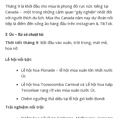
Tháng 9 là khởi đầu cho mùa lá phong đỏ rực nức tiếng tại
Canada – một trong những cảnh quan “gây nghiện” nhất đối
với người thích du lịch. Mùa thu Canada năm nay dự đoán nối
tiếp là điểm đến sống ảo hàng đầu trên Instagram & TikTok.
3. Úc – Xứ sở chuột túi
​​Thời tiết tháng 9:
Bắt đầu vào xuân, trời trong, mát mẻ,
hoa nở.
Lễ hội nổi bật:
Lễ hội hoa Floriade – lễ hội mùa xuân lớn nhất nước
Úc
Lễ hội hoa Toowoomba Carnival và Lễ hội hoa tulip
Tesselaar rạng rỡ vào mùa xuân nước Úc.
Chiêm ngưỡng thả diều tại lễ hội gió biển Bondi
Trải nghiệm nổi trội:
Ngắm hoa nở rộ tại Canberra, Melbourne, picnic tại