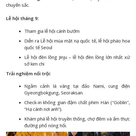
chuyển sắc.
Lễ hội tháng 9:
Tham gia lễ hội cánh bướm
Diễn ra Lễ hội múa mặt nạ quốc tế, lễ hội pháo hoa
quốc tế Seoul
Lễ hội đèn lồng Jinju – lễ hội đèn lồng lớn nhất xứ
sở kim chi
Trải nghiệm nổi trội:
Ngắm cảnh lá vàng tại đảo Nami, cung điện
Gyeongbokgung, Seoraksan.
Check-in không gian đậm chất phim Hàn ("Goblin",
“Hạ cánh nơi anh”).
Khám phá lễ hội truyền thống, chợ đêm và ẩm thực
đường phố nóng hổi.