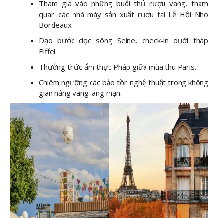
Tham gia vào những buổi thử rượu vang, tham
quan các nhà máy sản xuất rượu tại Lễ Hội Nho
Bordeaux
Dạo bước dọc sông Seine, check-in dưới tháp
Eiffel.
Thưởng thức ẩm thực Pháp giữa mùa thu Paris.
Chiêm ngưỡng các bảo tồn nghệ thuật trong không
gian nắng vàng lãng mạn.