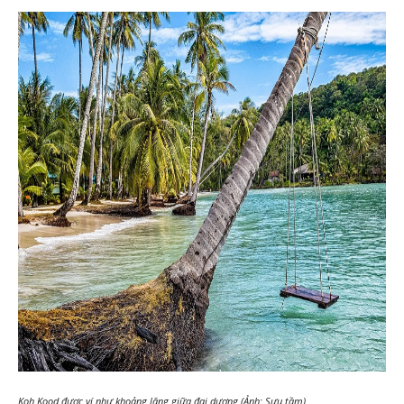
Koh Kood được ví như khoảng lặng giữa đại dương (Ảnh: Sưu tầm)