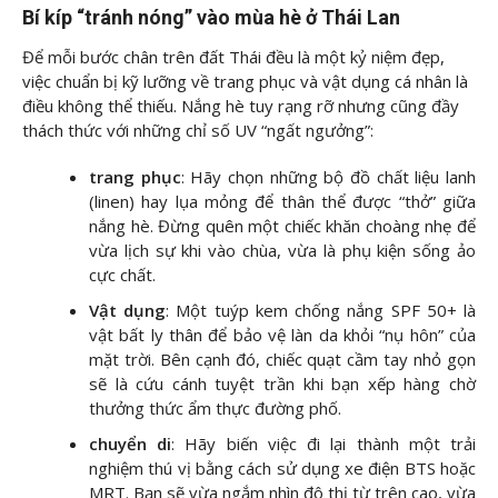
Bí kíp “tránh nóng” vào mùa hè ở Thái Lan
Để mỗi bước chân trên đất Thái đều là một kỷ niệm đẹp,
việc chuẩn bị kỹ lưỡng về trang phục và vật dụng cá nhân là
điều không thể thiếu. Nắng hè tuy rạng rỡ nhưng cũng đầy
thách thức với những chỉ số UV “ngất ngưởng”:
trang phục
: Hãy chọn những bộ đồ chất liệu lanh
(linen) hay lụa mỏng để thân thể được “thở” giữa
nắng hè. Đừng quên một chiếc khăn choàng nhẹ để
vừa lịch sự khi vào chùa, vừa là phụ kiện sống ảo
cực chất.
Vật dụng
: Một tuýp kem chống nắng SPF 50+ là
vật bất ly thân để bảo vệ làn da khỏi “nụ hôn” của
mặt trời. Bên cạnh đó, chiếc quạt cầm tay nhỏ gọn
sẽ là cứu cánh tuyệt trần khi bạn xếp hàng chờ
thưởng thức ẩm thực đường phố.
chuyển di
: Hãy biến việc đi lại thành một trải
nghiệm thú vị bằng cách sử dụng xe điện BTS hoặc
MRT. Bạn sẽ vừa ngắm nhìn đô thị từ trên cao, vừa