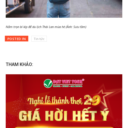
Nắm trọn bí kíp để du lịch Thái Lan mùa hè (Ảnh: Sưu tầm)
POSTED IN
Tin tức
THAM KHẢO: