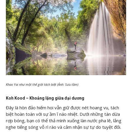
Khao Yai như một thế giới tách biệt (Ảnh: Sưu tầm)
Koh Kood – Khoảng lặng giữa đại dương
Đây là hòn đảo hiếm hoi vẫn giữ được nét hoang vu, tách
biệt hoàn toàn với sự ầm ĩ náo nhiệt. Dưới những tán dừa
rợp bóng, bạn có thể thả mình xuống làn nước pha lê, lắng
nghe tiếng sóng vỗ rì rào và cảm nhận sự tự do tuyệt đối.