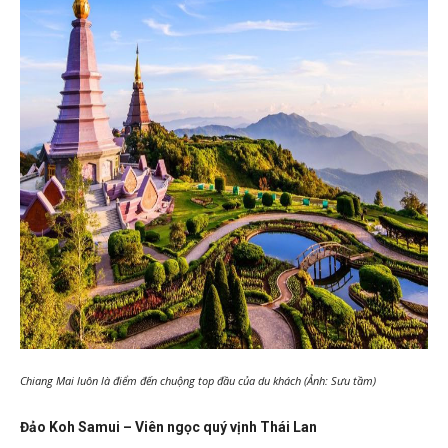
Chiang Mai luôn là điểm đến chuộng top đầu của du khách (Ảnh: Sưu tầm)
Đảo Koh Samui – Viên ngọc quý vịnh Thái Lan