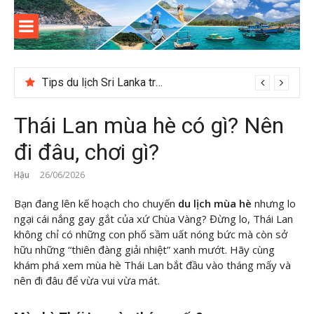
Skip
to
content
Kinh
Thông tin và kinh nghiệm khi du lịch Côn Đảo
nghiệm
Tips du lịch Sri Lanka trọn vẹn cho người mới
du lịch
Thái Lan mùa hè có gì? Nên
Côn Đảo
đi đâu, chơi gì?
Hậu
26/06/2026
Bạn đang lên kế hoạch cho chuyến
du lịch mùa hè
nhưng lo
ngại cái nắng gay gắt của xứ Chùa Vàng? Đừng lo, Thái Lan
không chỉ có những con phố sầm uất nóng bức mà còn sở
hữu những “thiên đàng giải nhiệt” xanh mướt. Hãy cùng
khám phá xem mùa hè Thái Lan bắt đầu vào tháng mấy và
nên đi đâu để vừa vui vừa mát.