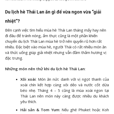
Du lịch hè Thái Lan ăn gì để vừa ngon vừa “giải
nhiệt”?
Bên cạnh việc tìm hiểu mùa hè Thái Lan tháng mấy hay nên
đi đâu để tránh nóng, ẩm thực cũng là một phần khiến
chuyến du lịch Thái Lan mùa hè trở nên quyến rũ hơn rất
nhiều. Đặc biệt vào mùa hè, người Thái có rất nhiều món ăn
và thức uống giúp giải nhiệt nhưng vẫn đằm thắm hương vị
đặc trưng.
Những món nên thử khi du lịch hè Thái Lan
:
Xôi xoài
: Món ăn nức danh với vị ngọt thanh của
xoài chín kết hợp cùng xôi dẻo và nước cốt dừa
béo nhẹ. Tháng 4 – 5 cũng là mùa xoài ngon tại
Thái Lan nên món này càng được nhiều du khách
yêu thích.
Hải sản & Tom Yum
: Nếu ghé Phuket hoặc Koh