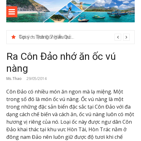
Skip
to
content
Kinh
Thông tin và kinh nghiệm khi du lịch Côn Đảo
nghiệm
Gợi ý – Tháng 7 Hàn Quốc nên đi đâu, mặc gì đẹp?
Tips du lịch Đông Âu trở nên trọn vẹn hơn
du lịch
Ra Côn Đảo nhớ ăn ốc vú
Côn Đảo
nàng
Ms.Thao
29/05/2014
Côn Đảo có nhiều món ăn ngon mà lạ miệng. Một
trong số đó là món ốc vú nàng. Ốc vú nàng là một
trong những đặc sản biển đặc sắc tại Côn Đảo với đa
dạng cách chế biến và cách ăn, ốc vú nàng luôn có một
hương vị riêng của nó. Loại ốc này được ngư dân Côn
Đảo khai thác tại khu vưc Hòn Tài, Hòn Trác nằm ở
đông nam Đảo nên luôn giữ được độ tươi khi chế