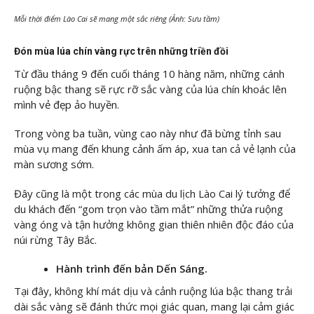
Mỗi thời điểm Lào Cai sẽ mang một sắc riêng (Ảnh: Sưu tầm)
Đón mùa lúa chín vàng rực trên những triền đồi
Từ đầu tháng 9 đến cuối tháng 10 hàng năm, những cánh
ruộng bậc thang sẽ rực rỡ sắc vàng của lúa chín khoác lên
mình vẻ đẹp ảo huyền.
Trong vòng ba tuần, vùng cao này như đã bừng tỉnh sau
mùa vụ mang đến khung cảnh ấm áp, xua tan cả vẻ lạnh của
màn sương sớm.
Đây cũng là một trong các mùa du lịch Lào Cai lý tưởng để
du khách đến “gom trọn vào tầm mắt” những thửa ruộng
vàng óng và tận hưởng không gian thiên nhiên độc đáo của
núi rừng Tây Bắc.
Hành trình đến bản Dến Sáng.
Tại đây, không khí mát dịu và cảnh ruộng lúa bậc thang trải
dài sắc vàng sẽ đánh thức mọi giác quan, mang lại cảm giác