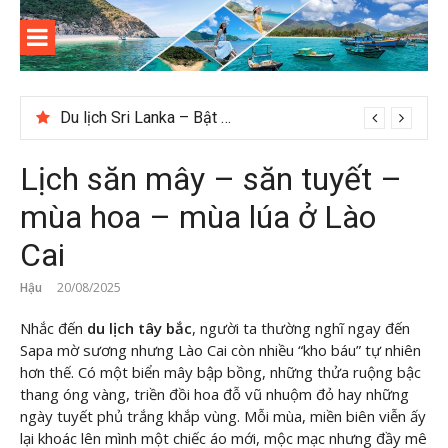
Skip
to
content
Kinh
Thông tin và kinh nghiệm khi du lịch Côn Đảo
nghiệm
Du lịch Sri Lanka – Bật mí nên đi mùa nào đẹp
Gợi ý – Tháng 7 Hàn Quốc nên đi đâu, mặc gì đẹp?
du lịch
Lịch săn mây – săn tuyết –
Côn Đảo
mùa hoa – mùa lúa ở Lào
Cai
Hậu
20/08/2025
Nhắc đến
du lịch tây bắc
, người ta thường nghĩ ngay đến
Sapa mờ sương nhưng Lào Cai còn nhiều “kho báu” tự nhiên
hơn thế. Có một biển mây bập bồng, những thửa ruộng bậc
thang óng vàng, triền đồi hoa đỗ vũ nhuộm đỏ hay những
ngày tuyết phủ trắng khắp vùng. Mỗi mùa, miền biên viễn ấy
lại khoác lên mình một chiếc áo mới, mộc mạc nhưng đầy mê