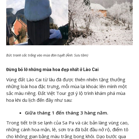
Bức tranh sắc trắng vào mùa đón tuyết (Ảnh: Sưu tầm)
Đừng bỏ lỡ những mùa hoa đẹp nhất ở Lào Cai
Vùng đất Lào Cai từ lâu đã được thiên nhiên tặng thưởng
những loài hoa đặc trưng, mỗi mùa lại khoác lên mình một
sắc màu riêng. Đất Việt Tour gợi ý lộ trình khám phá mùa
hoa khi du lịch đến đây như sau:
Giữa tháng 1 đến tháng 3 hàng năm.
Trong tiết trời se lạnh của Sa Pa và các bản làng vùng cao,
những cánh hoa mận, lê, sơn tra đã bắt đầu nở rộ, điểm tô
cho không gian bằng màu trắng bong khôi. Dạo bước qua