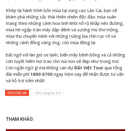
Khép lại hành trình bốn mùa tại vùng cao Lào Cai, bạn sẽ
khám phá những sắc thái thiên nhiên độc đáo: mùa xuân
mang theo những cánh hoa tinh khôi nở rộ khắp nẻo đường,
mùa hè ngập tràn mây dập dềnh và sương mù thơ mộng,
mùa thu chuyển mình với những ruộng lúa chín rực rỡ và
những cánh đồng vàng óng, còn mùa đông lại
bất ngờ với làn gió se lạnh, biển mây bềnh bồng và cả những
cơn tuyết hiếm hoi trao cho núi non vẻ đẹp như trong mơ.
Còn ngần ngừ gì mà không can dự
Đất Việt Tour
qua tổng
đài miễn phí
1800 6700
ngay hôm nay để nhận được tư vấn
và hỗ trợ sớm nhất!
POSTED IN
Cẩm nang du lịch
THAM KHẢO: