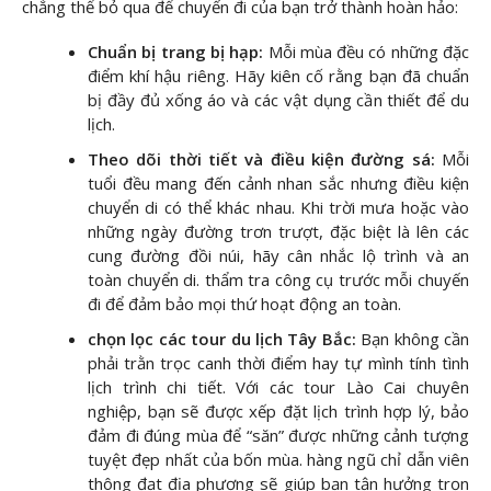
chẳng thể bỏ qua để chuyến đi của bạn trở thành hoàn hảo:
Chuẩn bị trang bị hạp:
Mỗi mùa đều có những đặc
điểm khí hậu riêng. Hãy kiên cố rằng bạn đã chuẩn
bị đầy đủ xống áo và các vật dụng cần thiết để du
lịch.
Theo dõi thời tiết và điều kiện đường sá:
Mỗi
tuổi đều mang đến cảnh nhan sắc nhưng điều kiện
chuyển di có thể khác nhau. Khi trời mưa hoặc vào
những ngày đường trơn trượt, đặc biệt là lên các
cung đường đồi núi, hãy cân nhắc lộ trình và an
toàn chuyển di. thẩm tra công cụ trước mỗi chuyến
đi để đảm bảo mọi thứ hoạt động an toàn.
chọn lọc các tour du lịch Tây Bắc:
Bạn không cần
phải trằn trọc canh thời điểm hay tự mình tính tình
lịch trình chi tiết. Với các tour Lào Cai chuyên
nghiệp, bạn sẽ được xếp đặt lịch trình hợp lý, bảo
đảm đi đúng mùa để “săn” được những cảnh tượng
tuyệt đẹp nhất của bốn mùa. hàng ngũ chỉ dẫn viên
thông đạt địa phương sẽ giúp bạn tận hưởng trọn