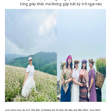
từng giây khắc mà không gặp bất kỳ trở ngại nào.
Lựa chọn tour du lịch Tây Bắc sẽ không bỏ lỡ giây lát đẹp nơi đây (Ảnh: Sưu tầm)