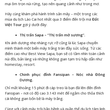
mại ôm trọn núi rừng, tạo nên quang cảnh như trong mơ.
Hãy cùng khám phá hành trình săn mây – một trong các
mùa du lịch Lào Cai hot nhất qua 3 điểm đến trội mà
Đất
Việt Tour
gợi ý dưới đây:
Thị trấn Sapa – “Thị trấn mờ sương”.
Khi ánh dương nhẹ nhàng rực rỡ cũng là lúc Sapa chuyển
mình thành một biển mây trắng tràn đầy sức sống. Từ các
điểm cao như Best View Sapa, bạn sẽ có tầm nhìn toàn cảnh
núi đồi, bản làng và những không gian tạm trú hấp dẫn như
homestay, resort.
Chinh phục đỉnh Fansipan – Nóc nhà Đông
Dương.
Chỉ mất khoảng 15 phút đi cáp treo là bạn đã lên đến đỉnh
Fansipan – nơi có độ cao 3.143 mét để ngắm cho thỏa thích
cái không gian bốn bề là mây trắng.
Cùng với cảnh mây trôi bập bềnh và quần thể du lịch tâm linh