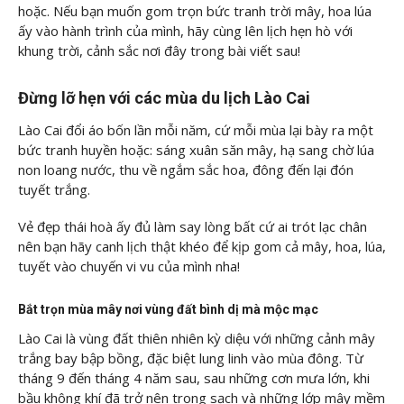
hoặc. Nếu bạn muốn gom trọn bức tranh trời mây, hoa lúa
ấy vào hành trình của mình, hãy cùng
lên lịch hẹn hò với
khung trời, cảnh sắc nơi đây trong bài viết sau!
Đừng lỡ hẹn với các mùa du lịch Lào Cai
Lào Cai đổi áo bốn lần mỗi năm, cứ mỗi mùa lại bày ra một
bức tranh huyền hoặc: sáng xuân săn mây, hạ sang chờ lúa
non loang nước, thu về ngắm sắc hoa, đông đến lại đón
tuyết trắng.
Vẻ đẹp thái hoà ấy đủ làm say lòng bất cứ ai trót lạc chân
nên bạn hãy canh lịch thật khéo để kịp gom cả mây, hoa, lúa,
tuyết vào chuyến vi vu của mình nha!
Bắt trọn mùa mây nơi vùng đất bình dị mà mộc mạc
Lào Cai là vùng đất thiên nhiên kỳ diệu với những cảnh mây
trắng bay bập bồng, đặc biệt lung linh vào mùa đông. Từ
tháng 9 đến tháng 4 năm sau, sau những cơn mưa lớn, khi
bầu không khí đã trở nên trong sạch và những lớp mây mềm