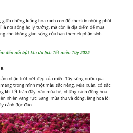
ng giữa những luống hoa ranh con để check in những phút
ỉ là nơi sống ảo lý tưởng, mà còn là địa điểm để mua
àng cho không gian sống của bạn themek phần sinh
ểm đến nổi bật khi du lịch Tết miền Tây 2025
ùa
 cảm nhận trót nét đẹp của miền Tây sông nước qua
i mang trong mình một màu sắc riêng. Mùa xuân, có sắc
g khí tết tràn đầy. Vào mùa hè, những cánh đồng hoa
iên nhiên vàng rực. Sang mùa thu và đông, làng hoa lôi
ây cảnh độc đáo.