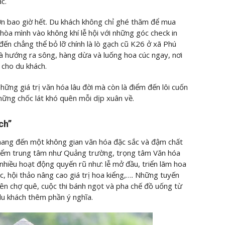
c.
n bao giờ hết. Du khách không chỉ ghé thăm để mua
hòa mình vào không khí lễ hội với những góc check in
n chẳng thể bỏ lỡ chính là lò gạch cũ K26 ở xã Phú
à hướng ra sông, hàng dừa và luống hoa cúc ngay, nơi
 cho du khách.
hững giá trị văn hóa lâu đời mà còn là điểm đến lôi cuốn
hững chốc lát khó quên mỗi dịp xuân về.
ch”
mang đến một không gian văn hóa đặc sắc và đậm chất
 điểm trung tâm như Quảng trường, trọng tâm Văn hóa
nhiều hoạt động quyến rũ như: lễ mở đầu, triển lãm hoa
c, hội thảo nâng cao giá trị hoa kiểng,…. Những tuyến
iên chợ quê, cuộc thi bánh ngọt và pha chế đồ uống từ
du khách thêm phần ý nghĩa.