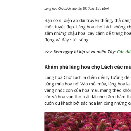
Làng hoa Chợ Lách vào dịp Tết (Ảnh: Sưu tầm)
Bạn có sĩ diện áo dài truyền thống, thả dá
chốc tuyệt đẹp. Làng hoa chợ Lách không ch
sắm những chậu hoa, cây cảnh để trang ho
động và đầy sức sống.
>>> Xem ngay bí kíp vi vu miền Tây:
Các đi
Khám phá làng hoa chợ Lách các m
Làng hoa Chợ Lách là điểm đến lý tưởng để
từng mùa hoa nở. Vào mỗi mùa, làng hoa lạ
vàng nhóc con của hoa mai, mang theo khôn
cúc và hoa vạn thọ trải dài như tấm thảm th
cuốn du khách bởi sắc hoa lan cùng những c