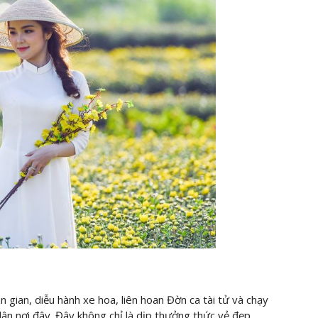
n gian, diễu hành xe hoa, liên hoan Đờn ca tài tử và chạy
ân nơi đây. Đây không chỉ là dịp thưởng thức vẻ đẹp