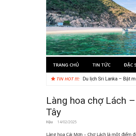
Skip
to
content
Kinh nghiệm 
Thông tin và kinh nghiệm khi du lịch C
TRANG CHỦ
TIN TỨC
ĐẶC 
TIN HOT !!!:
Du lịch Sri Lanka – Bật 
Gợi ý – Tháng 7 Hàn Quốc
Làng hoa chợ Lách –
Tây
Hậu
14/02/2025
Làng hoa Cái Mơn – Chợ Lách là một điểm đ