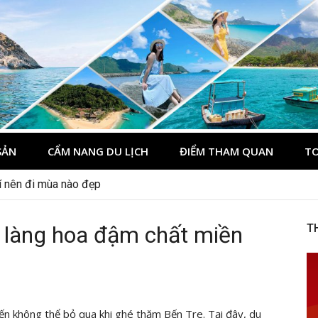
du lịch Côn Đảo
ôn Đảo
SẢN
CẨM NANG DU LỊCH
ĐIỂM THAM QUAN
TO
mí nên đi mùa nào đẹp
 nên đi đâu, mặc gì đẹp?
 làng hoa đậm chất miền
T
ến không thể bỏ qua khi ghé thăm Bến Tre. Tại đây, du