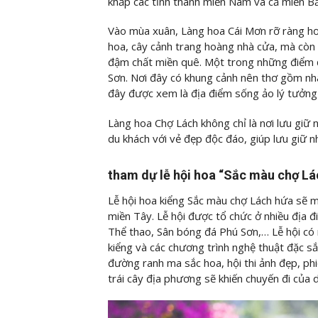
khắp các tỉnh thành miền Nam và cả miền Bắ
Vào mùa xuân, Làng hoa Cái Mơn rỡ ràng hơ
hoa, cây cảnh trang hoàng nhà cửa, mà còn 
đậm chất miền quê. Một trong những điểm đế
Sơn. Nơi đây có khung cảnh nên thơ gồm nh
đây được xem là địa điểm sống ảo lý tưởng
Làng hoa Chợ Lách không chỉ là nơi lưu giữ n
du khách với vẻ đẹp độc đáo, giúp lưu giữ n
tham dự lễ hội hoa “Sắc màu chợ Lá
Lễ hội hoa kiểng Sắc màu chợ Lách hứa sẽ 
miền Tây. Lễ hội được tổ chức ở nhiều địa
Thể thao, Sân bóng đá Phú Sơn,… Lễ hội có 
kiểng và các chương trình nghệ thuật đặc sắ
đường ranh ma sắc hoa, hội thi ảnh đẹp, ph
trái cây địa phương sẽ khiến chuyến đi của 