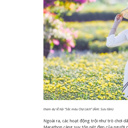
tham dự lễ hội “Sắc màu Chợ Lách” (Ảnh: Sưu tầm)
Ngoài ra, các hoạt động trội như trò chơi dâ
Marathon càng suy tôn nét đẹp của người d