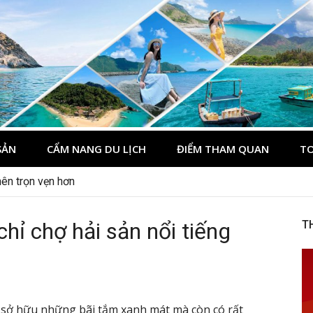
du lịch Côn Đảo
ôn Đảo
SẢN
CẨM NANG DU LỊCH
ĐIỂM THAM QUAN
TO
nên trọn vẹn hơn
chỉ chợ hải sản nổi tiếng
T
 sở hữu những bãi tắm xanh mát mà còn có rất