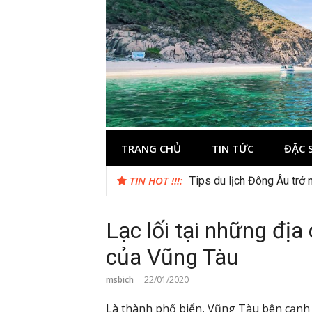
Skip
to
content
Kinh nghiệm 
Thông tin và kinh nghiệm khi du lịch C
TRANG CHỦ
TIN TỨC
ĐẶC 
TIN HOT !!!:
Tips du lịch Đông Âu trở 
Lạc lối tại những địa 
của Vũng Tàu
msbich
22/01/2020
Là thành phố biển, Vũng Tàu bên cạnh