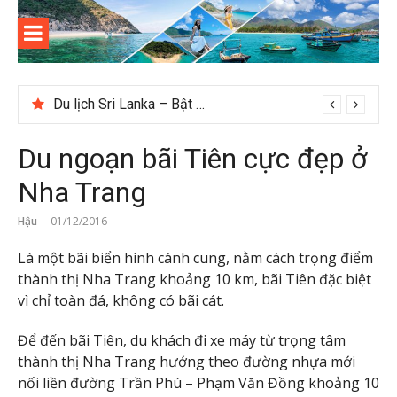
Skip
to
content
Kinh
Thông tin và kinh nghiệm khi du lịch Côn Đảo
nghiệm
Du lịch Sri Lanka – Bật mí nên đi mùa nào đẹp
Gợi ý – Tháng 7 Hàn Quốc nên đi đâu, mặc gì đẹp?
du lịch
Du ngoạn bãi Tiên cực đẹp ở
Côn Đảo
Nha Trang
Hậu
01/12/2016
Là một bãi biển hình cánh cung, nằm cách trọng điểm
thành thị Nha Trang khoảng 10 km, bãi Tiên đặc biệt
vì chỉ toàn đá, không có bãi cát.
Để đến bãi Tiên, du khách đi xe máy từ trọng tâm
thành thị Nha Trang hướng theo đường nhựa mới
nối liền đường Trần Phú – Phạm Văn Đồng khoảng 10