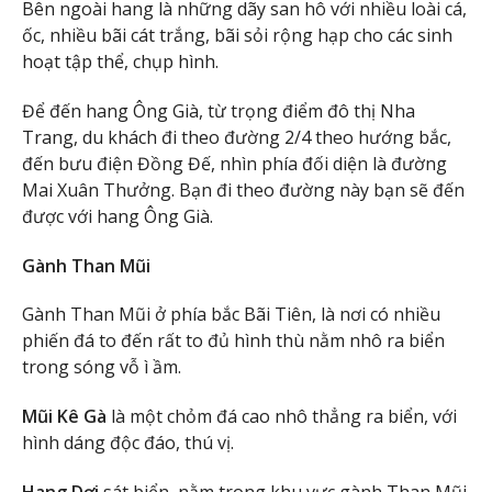
Bên ngoài hang là những dãy san hô với nhiều loài cá,
ốc, nhiều bãi cát trắng, bãi sỏi rộng hạp cho các sinh
hoạt tập thể, chụp hình.
Để đến hang Ông Già, từ trọng điểm đô thị Nha
Trang, du khách đi theo đường 2/4 theo hướng bắc,
đến bưu điện Đồng Đế, nhìn phía đối diện là đường
Mai Xuân Thưởng. Bạn đi theo đường này bạn sẽ đến
được với hang Ông Già.
Gành Than Mũi
Gành Than Mũi ở phía bắc Bãi Tiên, là nơi có nhiều
phiến đá to đến rất to đủ hình thù nằm nhô ra biển
trong sóng vỗ ì ầm.
Mũi Kê Gà
là một chỏm đá cao nhô thẳng ra biển, với
hình dáng độc đáo, thú vị.
Hang Dơi
sát biển, nằm trong khu vực gành Than Mũi