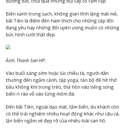
đường đất, chui qua những bụi cây cỏ rậm rạp.
Biển xanh trong sạch, không gian tĩnh lặng mát mẻ,
bãi Tiên là điểm đến ham thích cho những cặp đôi
đang yêu hay những đôi uyên ương muốn có những
bức hình cưới thật đẹp.
Ảnh:
Thanh Sơn HP.
Vào buổi sáng sớm hoặc lúc chiều tà, người dân
thường đến ngắm cảnh, tập yoga, tản bộ để hít thở
bầu không khí trong trẻo, thả hồn vào tiếng sóng
biển rì rào vỗ vào từng mỏm đá.
Đến bãi Tiên, ngoài dạo mát, tắm biển, du khách còn
có thể trải nghiệm nhiều hoạt động khác như câu cá,
lặn biển ngắm vẻ đẹp rỡ của nhiều loài san hô.