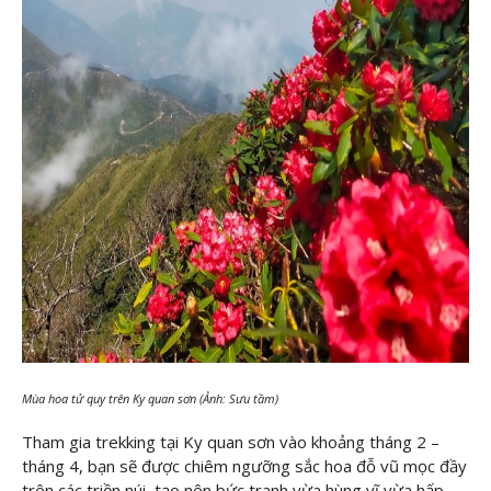
Mùa hoa tử quy trên Ky quan sơn (Ảnh: Sưu tầm)
Tham gia trekking tại Ky quan sơn vào khoảng tháng 2 –
tháng 4, bạn sẽ được chiêm ngưỡng sắc hoa đỗ vũ mọc đầy
trên các triền núi, tạo nên bức tranh vừa hùng vĩ vừa hấp