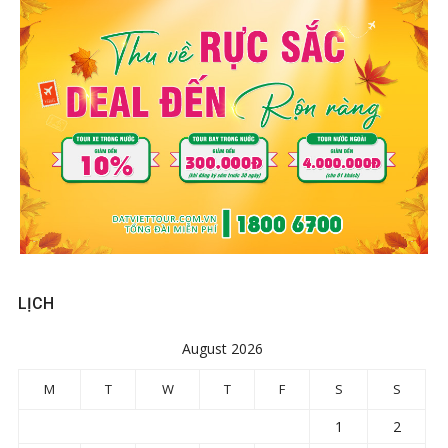
LỊCH
August 2026
M
T
W
T
F
S
S
1
2