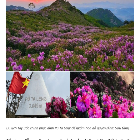
Du lịch Tây Bắc chinh phục đỉnh Pu Ta Leng để ngắm hoa đỗ quyên (Ảnh: Sưu tầm)