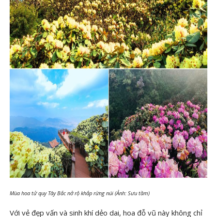
Mùa hoa tử quy Tây Bắc nở rộ khắp rừng núi (Ảnh: Sưu tầm)
Với vẻ đẹp vấn và sinh khí dẻo dai, hoa đỗ vũ này không chỉ