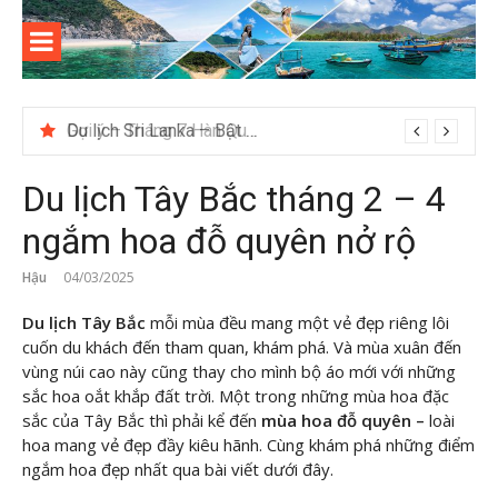
Skip
to
content
Kinh
Thông tin và kinh nghiệm khi du lịch Côn Đảo
nghiệm
Gợi ý – Tháng 7 Hàn Quốc nên đi đâu, mặc gì đẹp?
du lịch
Du lịch Tây Bắc tháng 2 – 4
Côn Đảo
ngắm hoa đỗ quyên nở rộ
Hậu
04/03/2025
Du lịch Tây Bắc
mỗi mùa đều mang một vẻ đẹp riêng lôi
cuốn du khách đến tham quan, khám phá. Và mùa xuân đến
vùng núi cao này cũng thay cho mình bộ áo mới với những
sắc hoa oắt khắp đất trời. Một trong những mùa hoa đặc
sắc của Tây Bắc thì phải kể đến
mùa hoa đỗ quyên –
loài
hoa mang vẻ đẹp đầy kiêu hãnh. Cùng khám phá những điểm
ngắm hoa đẹp nhất qua bài viết dưới đây.