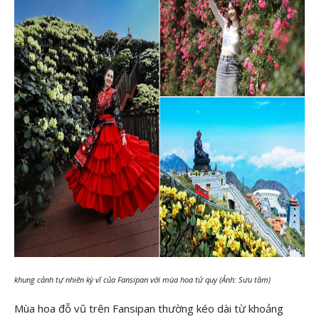
khung cảnh tự nhiên kỳ vĩ của Fansipan với mùa hoa tử quy (Ảnh: Sưu tầm)
Mùa hoa đỗ vũ trên Fansipan thường kéo dài từ khoảng