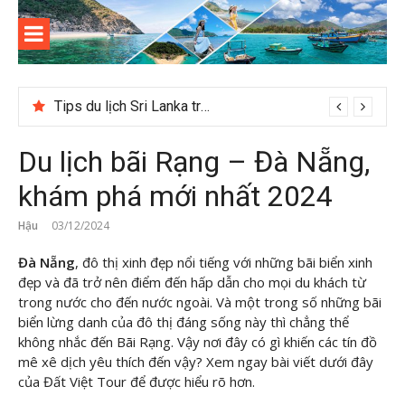
Skip
to
content
Kinh
Thông tin và kinh nghiệm khi du lịch Côn Đảo
nghiệm
Tips du lịch Sri Lanka trọn vẹn cho người mới
du lịch
Du lịch bãi Rạng – Đà Nẵng,
Côn Đảo
khám phá mới nhất 2024
Hậu
03/12/2024
Đà Nẵng
, đô thị xinh đẹp nổi tiếng với những bãi biển xinh
đẹp và đã trở nên điểm đến hấp dẫn cho mọi du khách từ
trong nước cho đến nước ngoài. Và một trong số những bãi
biển lừng danh của đô thị đáng sống này thì chẳng thể
không nhắc đến Bãi Rạng. Vậy nơi đây có gì khiến các tín đồ
mê xê dịch yêu thích đến vậy? Xem ngay bài viết dưới đây
của Đất Việt Tour để được hiểu rõ hơn.