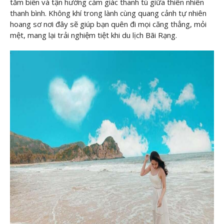
tắm biển và tận hưởng cảm giác thanh tú giữa thiên nhiên
thanh bình. Không khí trong lành cùng quang cảnh tự nhiên
hoang sơ nơi đây sẽ giúp bạn quên đi mọi căng thẳng, mỏi
mệt, mang lại trải nghiệm tiệt khi du lịch Bãi Rạng.