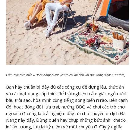
Cắm trại trên biển – Hoạt động được yêu thích khi đến với Bãi Rạng (Ảnh: Sưu tầm)
Bạn hãy chuẩn bị đầy đủ các công cụ để dựng lều, thức ăn
và các vật dụng cấp thiết để trải nghiệm cảm giác ngủ dưới
bầu trời sao, hòa mình cùng tiếng sóng biển rì rào. Bên cạnh
đó, hoạt động đốt lửa trại, nướng BBQ và chơi các trò chơi
ngoài trời cũng là trải nghiệm đầy ưa cho chuyến du lịch Đà
Nẵng này đấy. Đừng quên hãy chụp những bức ảnh "check-
in" ấn tượng, lưu lại kỷ niệm về một chuyến đi đầy ý nghĩa.