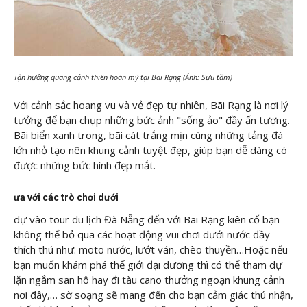
Tận hưởng quang cảnh thiên hoàn mỹ tại Bãi Rạng (Ảnh: Sưu tầm)
Với cảnh sắc hoang vu và vẻ đẹp tự nhiên, Bãi Rạng là nơi lý
tưởng để bạn chụp những bức ảnh "sống ảo" đầy ấn tượng.
Bãi biển xanh trong, bãi cát trắng mịn cùng những tảng đá
lớn nhỏ tạo nên khung cảnh tuyệt đẹp, giúp bạn dễ dàng có
được những bức hình đẹp mắt.
ưa với các trò chơi dưới
dự vào tour du lịch Đà Nẵng đến với Bãi Rạng kiên cố bạn
không thể bỏ qua các hoạt động vui chơi dưới nước đầy
thích thú như: moto nước, lướt ván, chèo thuyền…Hoặc nếu
bạn muốn khám phá thế giới đại dương thì có thể tham dự
lặn ngắm san hô hay đi tàu cano thưởng ngoạn khung cảnh
nơi đây,… sờ soạng sẽ mang đến cho bạn cảm giác thú nhận,