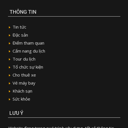
THÔNG TIN
Tin tức
Đặc sản
Điểm tham quan
Cẩm nang du lịch
Tour du lịch
Tổ chức sự kiện
Cho thuê xe
Vé máy bay
Khách sạn
Sức khỏe
LƯU Ý
Website đang trong quá trình xây dựng, tất cả thông tin