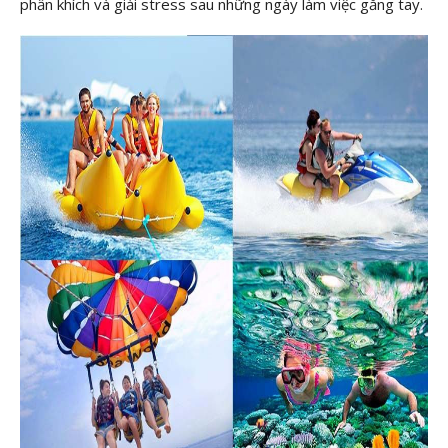
phấn khích và giải stress sau những ngày làm việc găng tay.