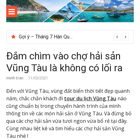
Skip
to
content
Kinh
Thông tin và kinh nghiệm khi du lịch Côn Đảo
nghiệm
Tips du lịch Sri Lanka trọn vẹn cho người mới
du lịch
Đắm chìm vào chợ hải sản
Côn Đảo
Vũng Tàu là không có lối ra
minh tran
11/03/2021
Đến với Vũng Tàu, vùng đất biển thời tiết đẹp quanh
năm, chắc chắn khách đi
tour du lịch Vũng Tàu
nào
cũng chuẩn bị trong chuyến hành trình của mình
thông tin về các món hải sản ở Vũng Tàu. Và đừng bỏ
qua các chợ hải sản vừa tươi ngon vừa bổ rẻ tại đây.
Cùng nhau liệt kê và tìm hiểu các chợ hải sản Vũng
Tàu nhé !