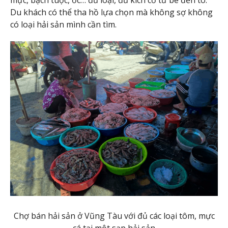
mực, bạch tuộc, ốc… đủ loại, đủ kích cỡ từ bé đến to.
Du khách có thể tha hồ lựa chọn mà không sợ không
có loại hải sản mình cần tìm.
Chợ bán hải sản ở Vũng Tàu với đủ các loại tôm, mực
cá tại một sạp hải sản