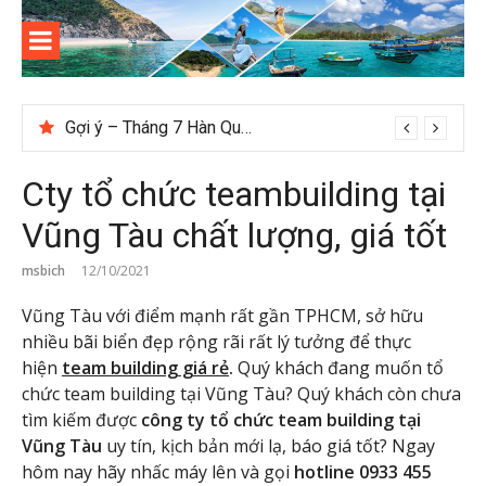
Skip
to
content
Kinh
Thông tin và kinh nghiệm khi du lịch Côn Đảo
nghiệm
Gợi ý – Tháng 7 Hàn Quốc nên đi đâu, mặc gì đẹp?
du lịch
Cty tổ chức teambuilding tại
Côn Đảo
Vũng Tàu chất lượng, giá tốt
msbich
12/10/2021
Vũng Tàu với điểm mạnh rất gần TPHCM, sở hữu
nhiều bãi biển đẹp rộng rãi rất lý tưởng để thực
hiện
team building giá rẻ
.
Quý khách đang muốn tổ
chức team building tại Vũng Tàu? Quý khách còn chưa
tìm kiếm được
công ty tổ chức team building tại
Vũng Tàu
uy tín, kịch bản mới lạ, báo giá tốt? Ngay
hôm nay hãy nhấc máy lên và gọi
hotline 0933 455