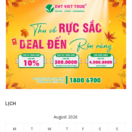
LỊCH
August 2026
M
T
W
T
F
S
S