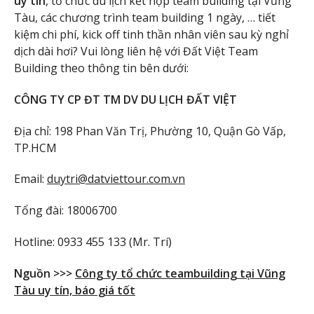
uy tín
, tổ chức du lịch kết hợp team building tại Vũng
Tàu, các chương trình team building 1 ngày, … tiết
kiệm chi phí, kick off tinh thần nhân viên sau kỳ nghỉ
dịch dài hơi? Vui lòng liên hệ với Đất Việt Team
Building theo thông tin bên dưới:
CÔNG TY CP ĐT TM DV DU LỊCH ĐẤT VIỆT
Địa chỉ: 198 Phan Văn Trị, Phường 10, Quận Gò Vấp,
TP.HCM
Email:
duytri@datviettour.com.vn
Tổng đài: 18006700
Hotline: 0933 455 133 (Mr. Trí)
Nguồn >>>
Công ty tổ chức teambuilding tại Vũng
Tàu uy tín, báo giá tốt