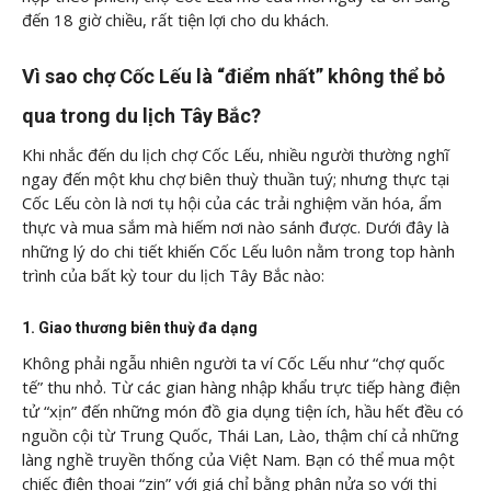
đến 18 giờ chiều, rất tiện lợi cho du khách.
Vì sao chợ Cốc Lếu là “điểm nhất” không thể bỏ
qua trong du lịch Tây Bắc?
Khi nhắc đến du lịch chợ Cốc Lếu, nhiều người thường nghĩ
ngay đến một khu chợ biên thuỳ thuần tuý; nhưng thực tại
Cốc Lếu còn là nơi tụ hội của các trải nghiệm văn hóa, ẩm
thực và mua sắm mà hiếm nơi nào sánh được. Dưới đây là
những lý do chi tiết khiến Cốc Lếu luôn nằm trong top hành
trình của bất kỳ tour du lịch Tây Bắc nào:
1. Giao thương biên thuỳ đa dạng
Không phải ngẫu nhiên người ta ví Cốc Lếu như “chợ quốc
tế” thu nhỏ. Từ các gian hàng nhập khẩu trực tiếp hàng điện
tử “xịn” đến những món đồ gia dụng tiện ích, hầu hết đều có
nguồn cội từ Trung Quốc, Thái Lan, Lào, thậm chí cả những
làng nghề truyền thống của Việt Nam. Bạn có thể mua một
chiếc điện thoại “zin” với giá chỉ bằng phân nửa so với thị