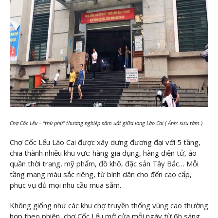
Chợ Cốc Lếu – “thủ phủ” thương nghiệp sầm uất giữa lòng Lào Cai ( Ảnh: sưu tầm )
Chợ Cốc Lếu Lào Cai được xây dựng đương đại với 5 tầng,
chia thành nhiều khu vực: hàng gia dụng, hàng điện tử, áo
quần thời trang, mỹ phẩm, đồ khô, đặc sản Tây Bắc… Mỗi
tầng mang màu sắc riêng, từ bình dân cho đến cao cấp,
phục vụ đủ mọi nhu cầu mua sắm.
Không giống như các khu chợ truyền thống vùng cao thường
họp theo phiên, chợ Cốc Lếu mở cửa mỗi ngày từ 6h sáng