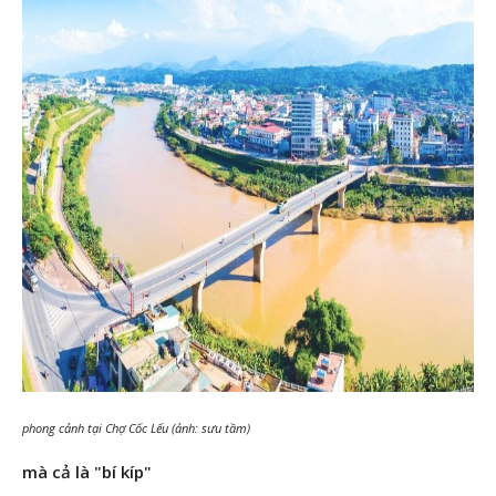
phong cảnh tại Chợ Cốc Lếu (ảnh: sưu tầm)
mà cả là "bí kíp"