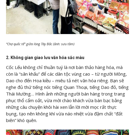
“Chợ quốc tế” giữa lòng Tây Bắc (ảnh: sưu tầm)
2. Không gian giao lưu văn hóa sắc màu
Cốc Lếu không chỉ thuần tuý là nơi bàn thảo hàng hóa, mà
còn là “sân khấu” để các dân tộc vùng cao – từ người Mông,
Dao cho đến Hoa kiều – miêu tả nét văn hóa riêng. Bạn sẽ
nghe đủ thứ tiếng nói: tiếng Quan Thoại, tiếng Dao đỏ, tiếng
Thái Mường… Hình ảnh những người bán hàng trong trang
phục thổ cẩm oắt, vừa mời chào khách vừa bàn bạc bằng
những câu chuyện khôi hài xen lẫn lời mời mọc rất thực
bụng, tạo nên không khí vừa náo nhiệt vừa đậm chất “đất
biên” khó quên.