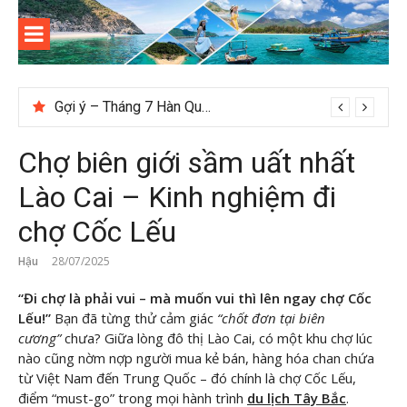
Skip
to
content
Kinh
Thông tin và kinh nghiệm khi du lịch Côn Đảo
nghiệm
Gợi ý – Tháng 7 Hàn Quốc nên đi đâu, mặc gì đẹp?
du lịch
Chợ biên giới sầm uất nhất
Côn Đảo
Lào Cai – Kinh nghiệm đi
chợ Cốc Lếu
Hậu
28/07/2025
“Đi chợ là phải vui – mà muốn vui thì lên ngay chợ Cốc
Lếu!”
Bạn đã từng thử cảm giác
“chốt đơn tại biên
cương”
chưa? Giữa lòng đô thị Lào Cai, có một khu chợ lúc
nào cũng nờm nợp người mua kẻ bán, hàng hóa chan chứa
từ Việt Nam đến Trung Quốc – đó chính là chợ Cốc Lếu,
điểm “must-go” trong mọi hành trình
du lịch Tây Bắc
.