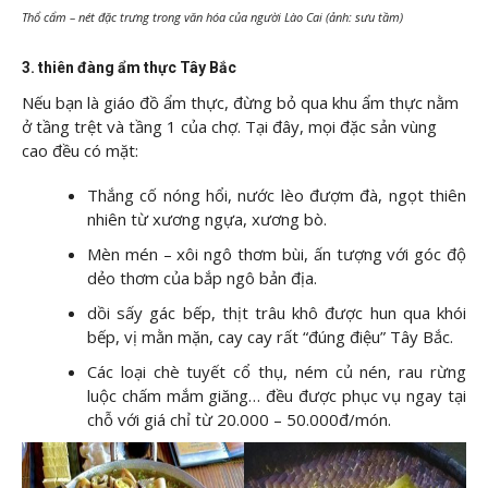
Thổ cẩm – nét đặc trưng trong văn hóa của người Lào Cai (ảnh: sưu tầm)
3. thiên đàng ẩm thực Tây Bắc
Nếu bạn là giáo đồ ẩm thực, đừng bỏ qua khu ẩm thực nằm
ở tầng trệt và tầng 1 của chợ. Tại đây, mọi đặc sản vùng
cao đều có mặt:
Thắng cố nóng hổi, nước lèo đượm đà, ngọt thiên
nhiên từ xương ngựa, xương bò.
Mèn mén – xôi ngô thơm bùi, ấn tượng với góc độ
dẻo thơm của bắp ngô bản địa.
dồi sấy gác bếp, thịt trâu khô được hun qua khói
bếp, vị mằn mặn, cay cay rất “đúng điệu” Tây Bắc.
Các loại chè tuyết cổ thụ, ném củ nén, rau rừng
luộc chấm mắm giăng… đều được phục vụ ngay tại
chỗ với giá chỉ từ 20.000 – 50.000đ/món.