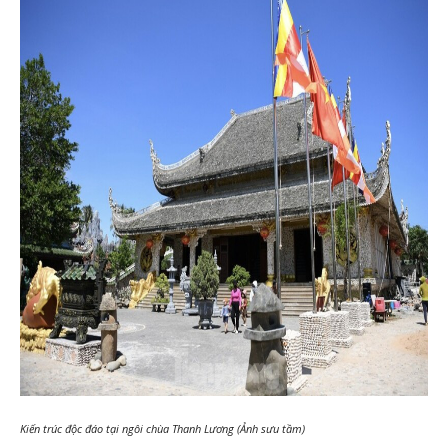
Kiến trúc độc đáo tại ngôi chùa Thanh Lương (Ảnh sưu tầm)