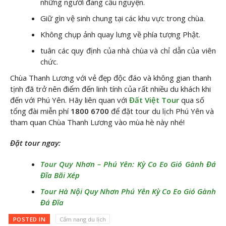
những người đang cầu nguyện.
Giữ gìn vệ sinh chung tại các khu vực trong chùa.
Không chụp ảnh quay lưng về phía tượng Phật.
tuân các quy định của nhà chùa và chỉ dẫn của viên
chức.
Chùa Thanh Lương với vẻ đẹp độc đáo và không gian thanh
tịnh đã trở nên điểm đến linh tính của rất nhiều du khách khi
đến với Phú Yên. Hãy liên quan với
Đất Việt Tour
qua số
tổng đài miễn phí
1800 6700
để đặt tour du lịch Phú Yên và
tham quan Chùa Thanh Lương vào mùa hè này nhé!
Đặt tour ngay:
Tour Quy Nhơn – Phú Yên: Kỳ Co Eo Gió Gành Đá
Đĩa Bãi Xép
Tour Hà Nội Quy Nhơn Phú Yên Kỳ Co Eo Gió Gành
Đá Đĩa
POSTED IN
Cẩm nang du lịch