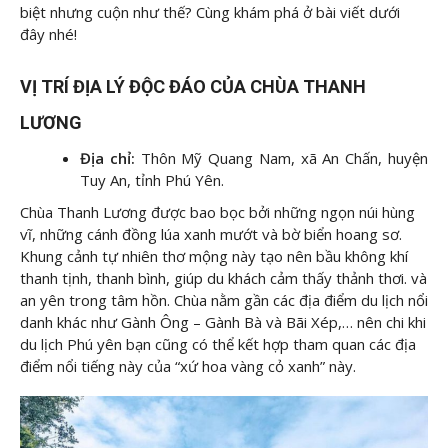
biệt nhưng cuộn như thế? Cùng
khám phá ở bài viết dưới
đây nhé!
VỊ TRÍ ĐỊA LÝ ĐỘC ĐÁO CỦA CHÙA THANH
LƯƠNG
Địa chỉ:
Thôn Mỹ Quang Nam, xã An Chấn, huyện
Tuy An, tỉnh Phú Yên.
Chùa Thanh Lương được bao bọc bởi những ngọn núi hùng
vĩ, những cánh đồng lúa xanh mướt và bờ biển hoang sơ.
Khung cảnh tự nhiên thơ mộng này tạo nên bầu không khí
thanh tịnh, thanh bình, giúp du khách cảm thấy thảnh thơi. và
an yên trong tâm hồn. Chùa nằm gần các địa điểm du lịch nổi
danh khác như Gành Ông – Gành Bà và Bãi Xép,… nên chi khi
du lịch Phú yên bạn cũng có thể kết hợp tham quan các địa
điểm nổi tiếng này của “xứ hoa vàng cỏ xanh” này.