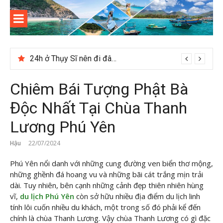
Skip
to
content
Kinh
Thông tin và kinh nghiệm khi du lịch Côn Đảo
nghiệm
24h ở Thụy Sĩ nên đi đâu, chơi gì?
du lịch
Chiêm Bái Tượng Phật Bà
Côn Đảo
Độc Nhất Tại Chùa Thanh
Lương Phú Yên
Hậu
22/07/2024
Phú Yên nổi danh với những cung đường ven biển thơ mộng,
những ghềnh đá hoang vu và những bãi cát trắng mịn trải
dài. Tuy nhiên, bên cạnh những cảnh đẹp thiên nhiên hùng
vĩ,
du lịch Phú Yên
còn sở hữu nhiều địa điểm du lịch linh
tính lôi cuốn nhiều du khách, một trong số đó phải kể đến
chính là chùa Thanh Lương. Vậy chùa Thanh Lương có gì đặc