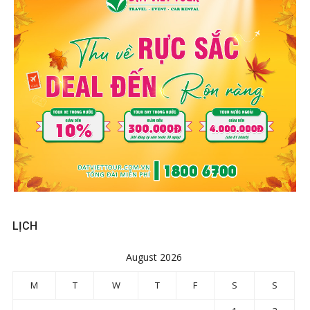
LỊCH
August 2026
M
T
W
T
F
S
S