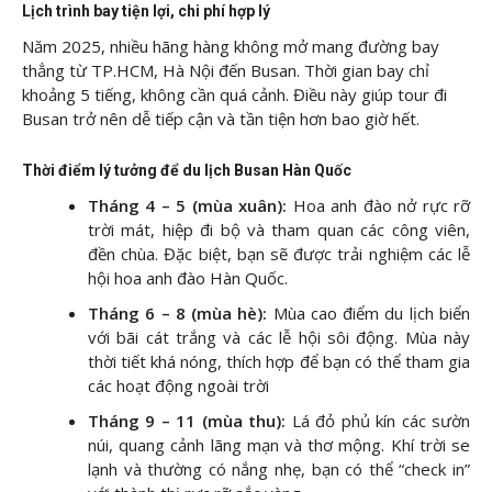
Lịch trình bay tiện lợi, chi phí hợp lý
Năm 2025, nhiều hãng hàng không mở mang đường bay
thẳng từ TP.HCM, Hà Nội đến Busan. Thời gian bay chỉ
khoảng 5 tiếng, không cần quá cảnh. Điều này giúp tour đi
Busan trở nên dễ tiếp cận và tần tiện hơn bao giờ hết.
Thời điểm lý tưởng để du lịch Busan Hàn Quốc
Tháng 4 – 5 (mùa xuân):
Hoa anh đào nở rực rỡ
trời mát, hiệp đi bộ và tham quan các công viên,
đền chùa. Đặc biệt, bạn sẽ được trải nghiệm các lễ
hội hoa anh đào Hàn Quốc.
Tháng 6 – 8 (mùa hè):
Mùa cao điểm du lịch biển
với bãi cát trắng và các lễ hội sôi động. Mùa này
thời tiết khá nóng, thích hợp để bạn có thể tham gia
các hoạt động ngoài trời
Tháng 9 – 11 (mùa thu):
Lá đỏ phủ kín các sườn
núi, quang cảnh lãng mạn và thơ mộng. Khí trời se
lạnh và thường có nắng nhẹ, bạn có thể “check in”