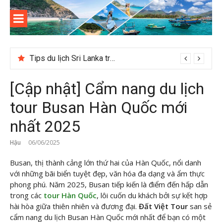
Skip
to
content
Kinh
Thông tin và kinh nghiệm khi du lịch Côn Đảo
nghiệm
Tips du lịch Sri Lanka trọn vẹn cho người mới
du lịch
[Cập nhật] Cẩm nang du lịch
Côn Đảo
tour Busan Hàn Quốc mới
nhất 2025
Hậu
06/06/2025
Busan, thị thành cảng lớn thứ hai của Hàn Quốc, nổi danh
với những bãi biển tuyệt đẹp, văn hóa đa dạng và ẩm thực
phong phú. Năm 2025, Busan tiếp kiến là điểm đến hấp dẫn
trong các
tour Hàn Quốc
, lôi cuốn du khách bởi sự kết hợp
hài hòa giữa thiên nhiên và đương đại.
Đất Việt Tour
san sẻ
cẩm nang du lịch Busan Hàn Quốc mới nhất để bạn có một