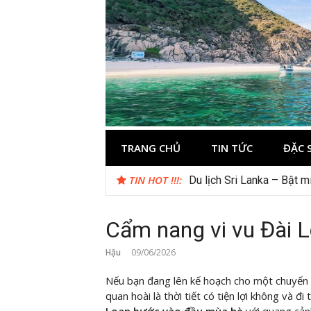
Skip
to
content
Kinh nghiệm 
Thông tin và kinh nghiệm khi du lịch C
TRANG CHỦ
TIN TỨC
ĐẶC 
TIN HOT !!!:
Gợi ý – Tháng 7 Hàn Quốc
Cẩm nang vi vu Đài L
Hậu
09/06/2026
Nếu bạn đang lên kế hoạch cho một chuyến
quan hoài là thời tiết có tiện lợi không và đi 