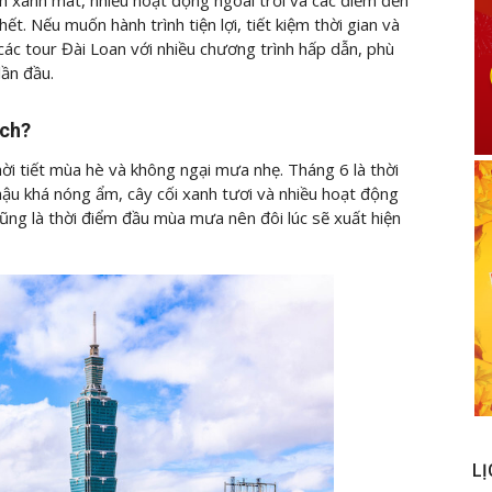
h xanh mát, nhiều hoạt động ngoài trời và các điểm đến
t. Nếu muốn hành trình tiện lợi, tiết kiệm thời gian và
 các tour Đài Loan với nhiều chương trình hấp dẫn, phù
lần đầu.
ịch?
ời tiết mùa hè và không ngại mưa nhẹ. Tháng 6 là thời
ậu khá nóng ẩm, cây cối xanh tươi và nhiều hoạt động
 cũng là thời điểm đầu mùa mưa nên đôi lúc sẽ xuất hiện
LỊ