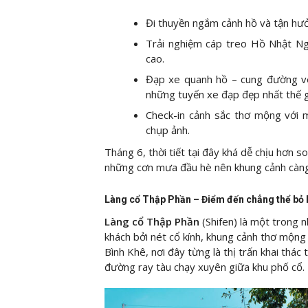
Đi thuyền ngắm cảnh hồ và tận hưởn
Trải nghiệm cáp treo Hồ Nhật Ng
cao.
Đạp xe quanh hồ – cung đường ve
những tuyến xe đạp đẹp nhất thế g
Check-in cảnh sắc thơ mộng với 
chụp ảnh.
Tháng 6, thời tiết tại đây khá dễ chịu hơn s
những cơn mưa đầu hè nên khung cảnh càn
Làng cổ Thập Phần – Điểm đến chẳng thể bỏ l
Làng cổ Thập Phần
(Shifen) là một trong 
khách bởi nét cổ kính, khung cảnh thơ mộng
Bình Khê, nơi đây từng là thị trấn khai thác
đường ray tàu chạy xuyên giữa khu phố cổ.