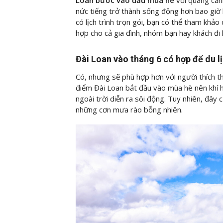
Loan bước vào đầu mùa hè
với quang cản
nức tiếng trở thành sống động hơn bao giờ hế
có lịch trình trọn gói, bạn có thể tham khảo
hợp cho cả gia đình, nhóm bạn hay khách đi 
Đài Loan vào tháng 6 có hợp để du l
Có, nhưng sẽ phù hợp hơn với người thích th
điểm Đài Loan bắt đầu vào mùa hè nên khí h
ngoài trời diễn ra sôi động. Tuy nhiên, đây
những cơn mưa rào bỗng nhiên.