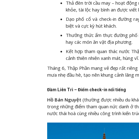
Thả đèn trời cầu may – hoạt động nổ
khỏe, tài lộc hay bình an được viết 
Dạo phố cổ và check-in đường ray
biệt và cực kỳ hút khách.
Thưởng thức ẩm thực đường phố n
hay các món ăn vặt địa phương.
Kết hợp tham quan thác nước Thập
cảnh thiên nhiên xanh mát, hùng vĩ.
Tháng 6, Thập Phần mang vẻ đẹp rất riêng v
mưa nhẹ đầu hè, tạo nên khung cảnh lãng m
Đầm Liên Trì – Điểm check-in nổi tiếng
Hồ Bán Nguyệt
(thường được nhiều du khác
trong những điểm tham quan nức danh ở th
nước thái hoà cùng nhiều công trình kiến trú