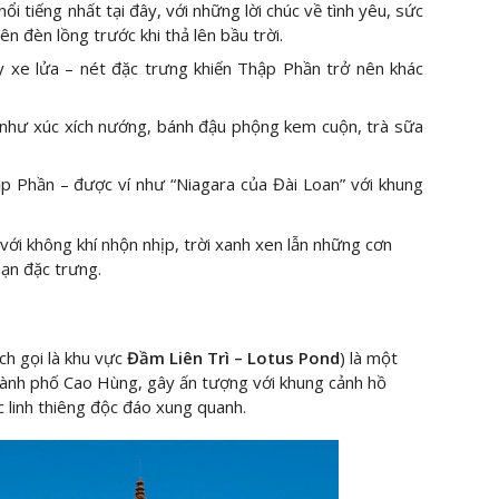
i tiếng nhất tại đây, với những lời chúc về tình yêu, sức
lên đèn lồng trước khi thả lên bầu trời.
 xe lửa – nét đặc trưng khiến Thập Phần trở nên khác
hư xúc xích nướng, bánh đậu phộng kem cuộn, trà sữa
 Phần – được ví như “Niagara của Đài Loan” với khung
ới không khí nhộn nhịp, trời xanh xen lẫn những cơn
ạn đặc trưng.
h gọi là khu vực
Đầm Liên Trì – Lotus Pond
) là một
ành phố Cao Hùng, gây ấn tượng với khung cảnh hồ
c linh thiêng độc đáo xung quanh.