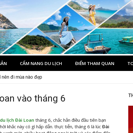
du lịch Côn Đảo
ôn Đảo
SẢN
CẨM NANG DU LỊCH
ĐIỂM THAM QUAN
TO
 nên đi đâu, mặc gì đẹp?
oan vào tháng 6
T
du lịch Đài Loan
tháng 6, chắc hẳn điều đầu tiên bạn
thời khắc này có gì hấp dẫn. thực tiễn, tháng 6 là lúc
Đài