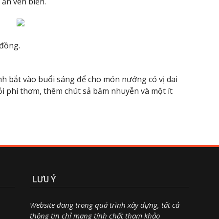
 ăn ven biển.
đồng.
h bắt vào buổi sáng để cho món nướng có vị dai
ỏi phi thơm, thêm chút sả băm nhuyễn và một ít
LƯU Ý
Website đang trong quá trình xây dựng, tất cả
thông tin chỉ mang tính chất tham khảo