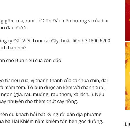
ơng gồm cua, rạm… ở Côn Đảo nên hương vị của bát
vào đâu được
ng ty Đất Việt Tour tại đây, hoặc liên hệ 1800 6700
lịch bạn nhé.
éo từ riêu cua, vị thanh thanh của cà chua chín, dai
 và mắm tôm. Tô bún được ăn kèm với chanh tươi,
 ngon (giá, rau muống, rau thơm, xà lách…). Nếu
 xay nhuyễn cho thêm chút cay nồng.
 nên du khách hỏi bất kỳ người dân địa phương
của bà Hai Khiêm nằm khiêm tốn bên góc đường.
LỊ