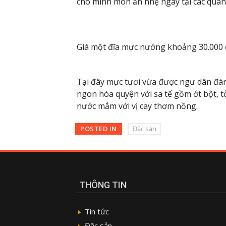
cho mình món ăn nhẹ ngay tại các quán
Giá một đĩa mực nướng khoảng 30.000 
Tại đây mực tươi vừa được ngư dân đán
ngon hòa quyện với sa tế gồm ớt bột, t
nước mắm với vị cay thơm nồng.
POSTED IN
Đặc sản
THÔNG TIN
Tin tức
Đặc sản