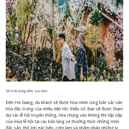
Tết ở Hà Giang (Ảnh: Sưu tầm)
Đến Hà Giang, du khách sẽ được hòa mình cùng bản sắc văn
hóa đặc trưng của nhiều dân tộc thiểu số. Bạn sẽ được tham
dự các lễ hội truyền thống, hòa chung vào không khí tấp nập
của mùa lễ hội tại các bản làng và thưởng thức những món
đặc sản: thịt lợn gác bếp, cơm lam và nhấm nháp những ly