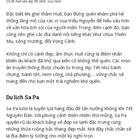
Cố đô Huế vào dịp Tết (Ảnh: Sưu tầm)
Đặc biệt khi ghé thăm Huế, bạn đừng quên khám phá hệ
thống lăng mộ của các vị vua triều Nguyễn để hiểu sâu hơn
về văn hóa lịch sử của người miền Trung. Bên cạnh đó, bạn
cũng nên ghé các địa danh nổi tiếng khác như: chùa Thiên
Mụ, sông Hương, đồi Vọng Cảnh.
Không chỉ có cảnh đẹp, ẩm thực Huế cũng là điểm nhấn
khiến du khách đã thử qua kiên cố không thể quên. Các món
ăn truyền thống được chuẩn bị trong dịp Tết như bánh
chưng, bánh tét, nem công, chả phượng,… vững chắc sẽ
mang đến cho bạn một trải nghiệm khó quên.
Du lịch Sa Pa
Sa Pa luôn là tuyển lựa hàng đầu để tận hưởng không khí Tết
Nguyên Đán. Với phong cảnh thiên nhiên thơ mộng, Sa Pa
quyến rũ du khách bằng vẻ đẹp se lạnh đặc trưng cùng
những thửa ruộng bậc thang đẹp mắt. Nơi đây chắc chắn sẽ
là địa điểm lý tưởng cho một kỳ nghỉ trọn.