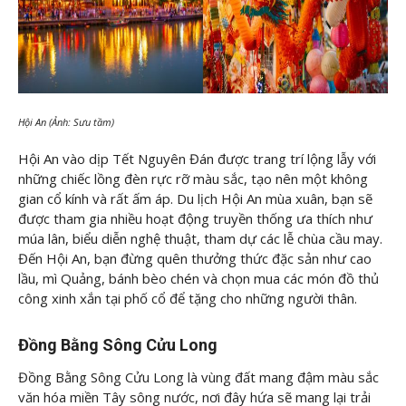
Hội An (Ảnh: Sưu tầm)
Hội An vào dịp Tết Nguyên Đán được trang trí lộng lẫy với
những chiếc lồng đèn rực rỡ màu sắc, tạo nên một không
gian cổ kính và rất ấm áp. Du lịch Hội An mùa xuân, bạn sẽ
được tham gia nhiều hoạt động truyền thống ưa thích như
múa lân, biểu diễn nghệ thuật, tham dự các lễ chùa cầu may.
Đến Hội An, bạn đừng quên thưởng thức đặc sản như cao
lầu, mì Quảng, bánh bèo chén và chọn mua các món đồ thủ
công xinh xắn tại phố cổ để tặng cho những người thân.
Đồng Bằng Sông Cửu Long
Đồng Bằng Sông Cửu Long là vùng đất mang đậm màu sắc
văn hóa miền Tây sông nước, nơi đây hứa sẽ mang lại trải