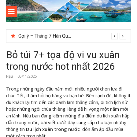
Skip
to
content
Kinh
Thông tin và kinh nghiệm khi du lịch Côn Đảo
nghiệm
Gợi ý – Tháng 7 Hàn Quốc nên đi đâu, mặc gì đẹp?
du lịch
Bỏ túi 7+ tọa độ vi vu xuân
Côn Đảo
trong nước hot nhất 2026
Hậu
05/11/2025
Trong những ngày đầu năm mới, nhiều người chọn lựa đi
chúc Tết, thăm hỏi họ hàng và bạn bè. Bên cạnh đó, không ít
du khách lại tìm đến các danh lam thắng cảnh, di tích lịch sử
hoặc những ngôi chùa thiêng liêng để hi vọng một năm mới
an lành. Nếu bạn đang kiếm những địa điểm du lịch xuân hấp
dẫn trong nước, bài viết dưới đây cung cấp cho bạn những
thông tin
Du lịch xuân trong nước
đón ấm áp đầu mùa
một cách trọn nhất.