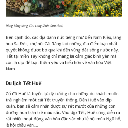
Đồng bằng sông Cửu Long (Ảnh: Sưu tầm)
Bên cạnh đó, các địa danh nức tiếng như bến Ninh Kiều, làng
hoa Sa Đéc, chợ nổi Cái Răng lad những địa điểm bạn nhất
quyết không được bỏ qua khi đến vùng đất sông nước này.
Tết tại miền Tây không chỉ mang lại cảm giác bình yên mà
còn là dịp để bạn thêm yêu và hiểu hơn về văn hóa Việt
Nam.
Du lịch Tết Huế
Cố đô Huế là tuyển lựa lý tưởng cho những du khách muốn
trải nghiệm một cái Tết truyền thống. Đến Huế vào dịp
xuân, bạn sẽ cảm nhận được sự rét mướt của những con
đường hoa tràn trề màu sắc. Vào dịp Tết, Huế cũng diễn ra
rất nhiều hoạt động văn hóa đặc sắc như lễ hội múa Ngũ hổ,
lễ hội chầu văn,…