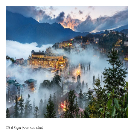
Tết ở Sapa (Ảnh: sưu tầm)