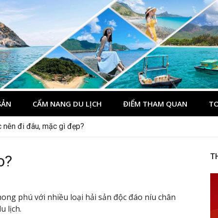
du lịch Côn Đảo
ôn Đảo
SẢN
CẨM NANG DU LỊCH
ĐIỂM THAM QUAN
TO
 nên đi đâu, mặc gì đẹp?
o?
T
ong phú với nhiều loại hải sản độc đáo níu chân
 lịch.