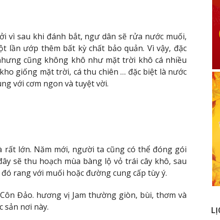
ởi vì sau khi đánh bắt, ngư dân sẽ rửa nước muối,
t lần ướp thêm bất kỳ chất bảo quản. Vì vậy, đặc
 nhưng cũng không khô như mặt trời khô cá nhiều
kho giống mặt trời, cá thu chiên … đặc biệt là nước
ùng với cơm ngon và tuyệt vời.
là rất lớn. Năm mới, người ta cũng có thể đóng gói
ây sẽ thu hoạch mùa bàng lộ vỏ trái cây khô, sau
 đó rang với muối hoặc đường cung cấp tùy ý.
 Côn Đảo. hương vị Jam thường giòn, bùi, thơm và
c sản nơi này.
LỊ