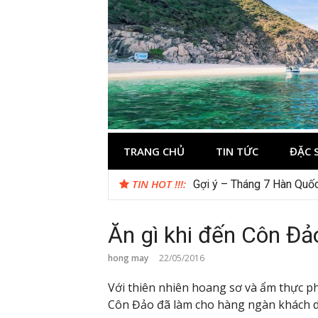
Skip
to
content
Kinh nghiệm 
Thông tin và kinh nghiệm khi du lịch C
TRANG CHỦ
TIN TỨC
ĐẶC 
TIN HOT !!!:
Gợi ý – Tháng 7 Hàn Quốc
Ăn gì khi đến Côn Đả
hong may
22/05/2016
Với thiên nhiên hoang sơ và ẩm thực ph
Côn Đảo đã làm cho hàng ngàn khách du