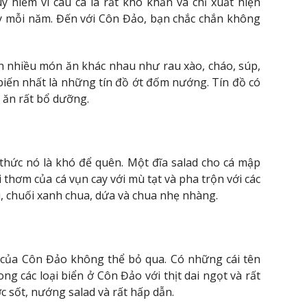
 hiếm vì câu cá là rất khó khăn và chỉ xuất hiện
y mỗi năm. Đến với Côn Đảo, bạn chắc chắn không
h nhiều món ăn khác nhau như rau xào, cháo, súp,
iến nhất là những tín đồ ớt đốm nướng. Tín đồ có
ón ăn rất bổ dưỡng.
thức nó là khó để quên. Một đĩa salad cho cá mập
 thơm của cá vụn cay với mù tạt và pha trộn với các
i, chuối xanh chua, dứa và chua nhẹ nhàng.
 của Côn Đảo không thể bỏ qua. Có những cái tên
ng các loại biển ở Côn Đảo với thịt dai ngọt và rất
 sốt, nướng salad và rất hấp dẫn.