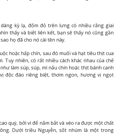
 dáng kỳ lạ, đốm đỏ trên lưng có nhiều rằng giai
n thấy và biết liên kết, bạn sẽ thấy nó cũng gần
i sao họ đã cho nó cái tên này.
uộc hoặc hấp chín, sau đó muối và hạt tiêu thịt cua
i. Tuy nhiên, có rất nhiều cách khác nhau của chế
hư làm súp, súp, mì nấu chín hoặc thịt bánh canh
vị độc đáo riêng biệt, thơm ngon, hương vị ngọt
 cao quý, bởi vì để nắm bắt và véo ra được một chất
 công. Dưới triều Nguyễn, sốt nhúm là một trong