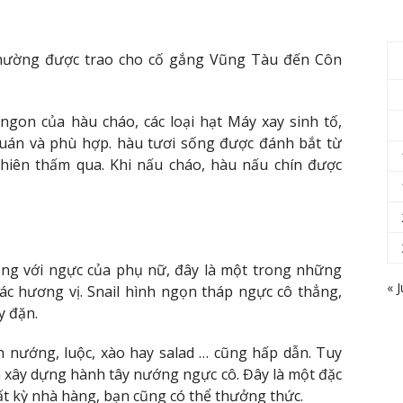
hường được trao cho cố gắng Vũng Tàu đến Côn
ngon của hàu cháo, các loại hạt Máy xay sinh tố,
quán và phù hợp. hàu tươi sống được đánh bắt từ
 chiên thấm qua. Khi nấu cháo, hàu nấu chín được
iống với ngực của phụ nữ, đây là một trong những
« J
ác hương vị. Snail hình ngọn tháp ngực cô thẳng,
y đặn.
h nướng, luộc, xào hay salad … cũng hấp dẫn. Tuy
n xây dựng hành tây nướng ngực cô. Đây là một đặc
ất kỳ nhà hàng, bạn cũng có thể thưởng thức.